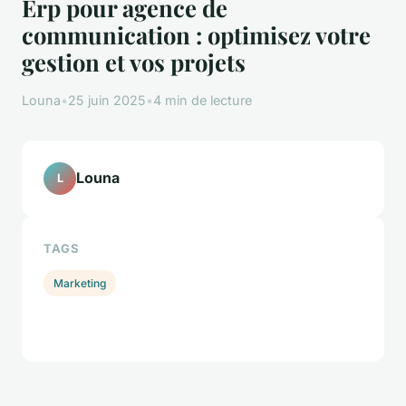
Erp pour agence de
communication : optimisez votre
gestion et vos projets
Louna
•
25 juin 2025
•
4 min de lecture
Louna
L
TAGS
Marketing